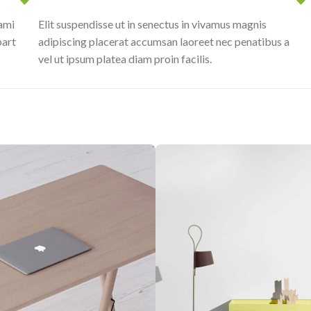
tami
Elit suspendisse ut in senectus in vivamus magnis
part
adipiscing placerat accumsan laoreet nec penatibus a
vel ut ipsum platea diam proin facilis.